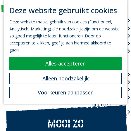
K
Z
Deze website gebruikt cookies
Actief
a
o
M
G
a
e
Wandelen
e
Deze website maakt gebruik van cookies (Functioneel,
a
r
k
n
Fietsen
Analytisch, Marketing) die noodzakelijk zijn om de website
n
t
e
u
Leef je uit
zo goed mogelijk te laten functioneren. Door op
a
n
accepteren te klikken, geef je aan hiermee akkoord te
Kanovaren
a
gaan.
Zwemmen
r
d
Alles accepteren
Plan je bezoek
e
h
Infopoint
Alleen noodzakelijk
o
Bereikbaarheid
m
Overnachten
Voorkeuren aanpassen
e
Openbare
p
toiletten
a
Valkenswaard
g
on Tour
MOOI ZO
e