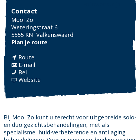
Fotowedstrijd
Contact
Mooi Zo
Weteringstraat 6
5555 KN
Valkenswaard
n
Plan je route
a
n
a
Route
a
n
r
E-mail
M
a
a
M
Bel
o
r
a
v
o
Website
o
M
r
a
o
i
o
M
n
i
Z
o
o
M
Z
o
i
o
o
o
Z
i
o
Bij Mooi Zo kunt u terecht voor uitgebreide solo-
o
Z
i
en duo gezichtsbehandelingen, met als
o
Z
specialisme huid-verbeterende en anti aging
o
behandelingen. Voor vragen over huidverzorging