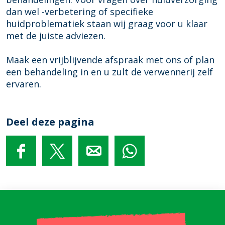
dan wel -verbetering of specifieke
huidproblematiek staan wij graag voor u klaar
met de juiste adviezen.
Maak een vrijblijvende afspraak met ons of plan
een behandeling in en u zult de verwennerij zelf
ervaren.
Deel deze pagina
D
D
D
D
e
e
e
e
e
e
e
e
l
l
l
l
d
d
d
d
e
e
e
e