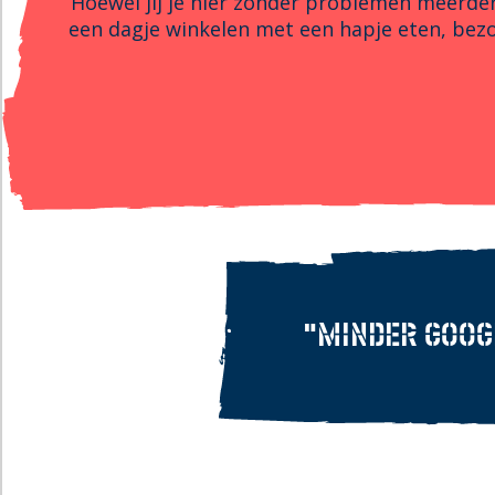
Hoewel jij je hier zonder problemen meerde
een dagje winkelen met een hapje eten, bezo
“MINDER GOOGL