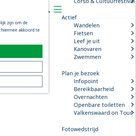
Corso & Cultuurfestival
K
Z
a
o
M
Actief
a
e
e
ijk zijn om de
Wandelen
r
k
n
n hiermee akkoord te
Fietsen
t
e
u
Leef je uit
n
Kanovaren
Zwemmen
Plan je bezoek
Infopoint
Bereikbaarheid
Overnachten
Openbare toiletten
Valkenswaard on Tour
Fotowedstrijd