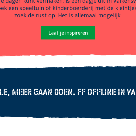
re dagen kunt vermaken, is een dagje uit in Valke
ek een speeltuin of kinderboerderij met de kleintjes
zoek de rust op. Het is allemaal mogelijk.
Laat je inspireren
E, MEER GAAN DOEN. FF OFFLINE IN 