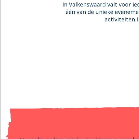
e
e
In Valkenswaard valt voor ie
n
n
i
d
één van de unieke evenemen
t
e
activiteiten 
e
r
n
e
n