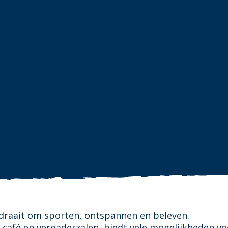
draait om sporten, ontspannen en beleven.
 café en vergaderzalen, biedt vele mogelijkheden vo