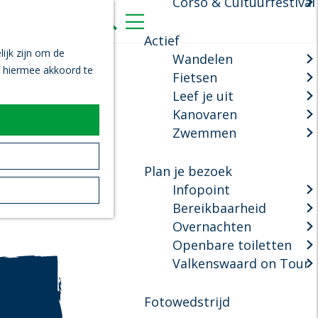
Corso & Cultuurfestival
K
Z
a
o
M
Actief
a
e
e
ijk zijn om de
Wandelen
r
k
n
n hiermee akkoord te
Fietsen
t
e
u
Leef je uit
n
Kanovaren
Zwemmen
Plan je bezoek
Infopoint
Bereikbaarheid
Overnachten
Openbare toiletten
Valkenswaard on Tour
Fotowedstrijd