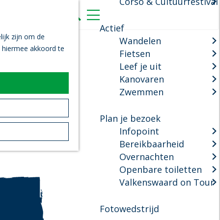
Corso & Cultuurfestival
K
Z
a
o
M
Actief
a
e
e
ijk zijn om de
Wandelen
r
k
n
n hiermee akkoord te
Fietsen
t
e
u
Leef je uit
n
Kanovaren
Zwemmen
Plan je bezoek
Infopoint
Bereikbaarheid
Overnachten
Openbare toiletten
Valkenswaard on Tour
Fotowedstrijd