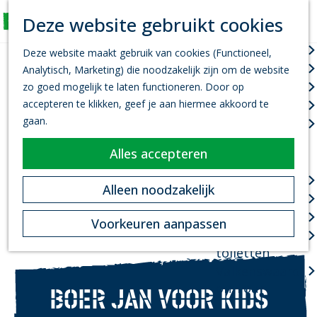
K
Z
Deze website gebruikt cookies
Actief
a
o
M
G
a
e
Wandelen
e
Deze website maakt gebruik van cookies (Functioneel,
a
r
k
n
Fietsen
Analytisch, Marketing) die noodzakelijk zijn om de website
n
t
e
u
Leef je uit
zo goed mogelijk te laten functioneren. Door op
a
n
accepteren te klikken, geef je aan hiermee akkoord te
Kanovaren
a
gaan.
Zwemmen
r
d
Alles accepteren
Plan je bezoek
e
h
Infopoint
Alleen noodzakelijk
o
Bereikbaarheid
m
Overnachten
Voorkeuren aanpassen
e
Openbare
p
toiletten
a
Valkenswaard
g
on Tour
BOER JAN VOOR KIDS
e