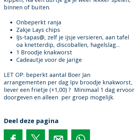
k
a
k
o
o
v
k
binnen of buiten.
B
m
i
r
o
o
i
o
B
d
k
r
o
d
Onbeperkt ranja
e
o
s
i
k
r
s
Zakje Lays chips
r
e
d
i
k
IJs-tapas@, zelf je ijsje versieren, aan tafel
J
r
s
d
i
oa knetterdip, discoballen, hagelslag...
a
J
s
d
1 Broodje knakworst
n
a
s
Cadeautje voor de jarige
v
n
o
v
LET OP: beperkt aantal Boer Jan
o
o
arrangementen per dag Ipv broodje knakworst,
r
o
liever een frietje (+1,00) ? Minimaal 1 dag ervoor
k
r
doorgeven en alleen per groep mogelijk.
i
k
d
i
s
d
Deel deze pagina
s