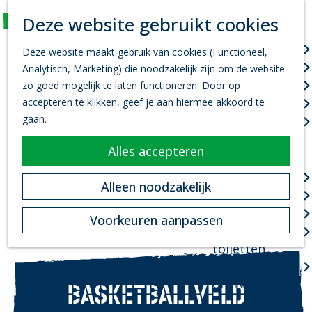
K
Z
Deze website gebruikt cookies
Actief
a
o
M
G
a
e
Wandelen
e
Deze website maakt gebruik van cookies (Functioneel,
a
r
k
n
Fietsen
Analytisch, Marketing) die noodzakelijk zijn om de website
n
t
e
u
Leef je uit
zo goed mogelijk te laten functioneren. Door op
a
n
accepteren te klikken, geef je aan hiermee akkoord te
Kanovaren
a
gaan.
Zwemmen
r
d
Alles accepteren
Plan je bezoek
e
h
Infopoint
Alleen noodzakelijk
o
Bereikbaarheid
m
Overnachten
Voorkeuren aanpassen
e
Openbare
p
toiletten
a
Valkenswaard
g
on Tour
BASKETBALLVELD
e