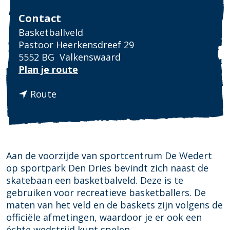
Fotowedstrijd
Contact
Basketballveld
Pastoor Heerkensdreef 29
5552 BG
Valkenswaard
n
Plan je route
a
n
a
Route
a
r
a
B
r
a
B
s
a
k
Aan de voorzijde van sportcentrum De Wedert
s
e
op sportpark Den Dries bevindt zich naast de
k
t
skatebaan een basketbalveld. Deze is te
e
b
gebruiken voor recreatieve basketballers. De
t
a
maten van het veld en de baskets zijn volgens de
b
l
officiële afmetingen, waardoor je er ook een
a
l
échte wedstrijd kunt spelen.