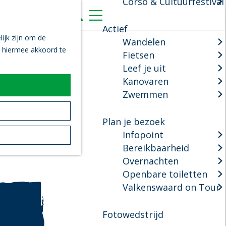
Corso & Cultuurfestival
K
Z
a
o
M
Actief
a
e
e
ijk zijn om de
Wandelen
r
k
n
n hiermee akkoord te
Fietsen
t
e
u
Leef je uit
n
Kanovaren
Zwemmen
Plan je bezoek
Infopoint
Bereikbaarheid
Overnachten
Openbare toiletten
Valkenswaard on Tour
Fotowedstrijd