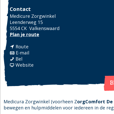
Contact
Medicure Zorgwinkel
Leenderweg 15
5554 CK
Valkenswaard
n
Plan je route
a
n
a
Route
a
n
r
E-mail
M
a
a
M
Bel
e
r
a
v
e
Website
d
M
r
a
d
i
e
M
n
i
c
d
e
M
c
B
u
i
d
e
u
r
c
i
d
r
a
u
c
i
a
Medicura Zorgwinkel (voorheen Z
orgComfort De
Z
r
u
c
Z
bewegen en hulpmiddelen voor iedereen in de reg
o
a
r
u
o