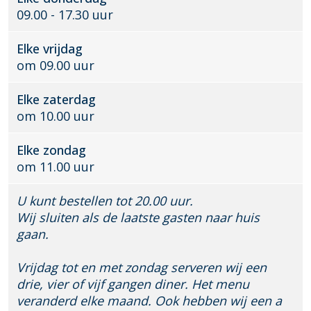
r
a
a
09.00 - 17.30 uur
a
a
d
r
a
l
a
d
r
Elke vrijdag
k
r
d
om 09.00 uur
e
d
n
Elke zaterdag
s
om 10.00 uur
w
a
a
Elke zondag
r
om 11.00 uur
d
U kunt bestellen tot 20.00 uur.
Wij sluiten als de laatste gasten naar huis
gaan.
Vrijdag tot en met zondag serveren wij een
drie, vier of vijf gangen diner. Het menu
veranderd elke maand. Ook hebben wij een a