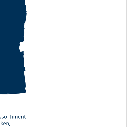
assortiment
eken,