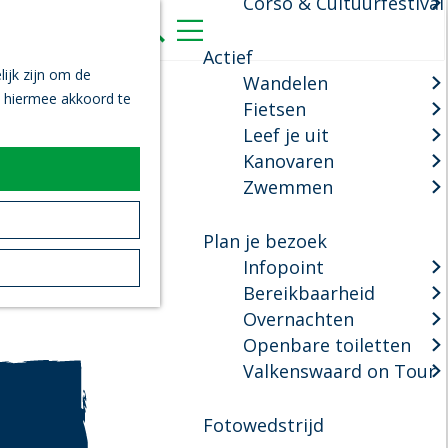
Corso & Cultuurfestival
K
Z
a
o
M
Actief
a
e
e
ijk zijn om de
Wandelen
r
k
n
n hiermee akkoord te
Fietsen
t
e
u
Leef je uit
n
Kanovaren
Zwemmen
Plan je bezoek
Infopoint
Bereikbaarheid
Overnachten
Openbare toiletten
Valkenswaard on Tour
Fotowedstrijd