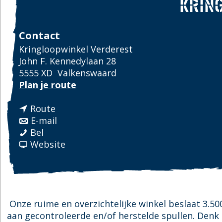
KRIN
Contact
Kringloopwinkel Verderest
John F. Kennedylaan 28
5555 XD
Valkenswaard
n
Plan je route
a
n
a
Route
a
n
r
E-mail
V
a
a
V
Bel
e
r
a
v
e
Website
r
V
r
a
r
d
e
V
n
d
e
r
e
V
e
r
d
r
e
r
e
e
d
r
e
Onze ruime en overzichtelijke winkel beslaat 3.50
s
r
e
d
s
aan gecontroleerde en/of herstelde spullen. Denk