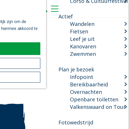
Corso & Cultuurfestival
K
Z
a
o
M
Actief
a
e
e
ijk zijn om de
Wandelen
r
k
n
n hiermee akkoord te
Fietsen
t
e
u
Leef je uit
n
Kanovaren
Zwemmen
Plan je bezoek
Infopoint
Bereikbaarheid
Overnachten
Openbare toiletten
Valkenswaard on Tour
Fotowedstrijd