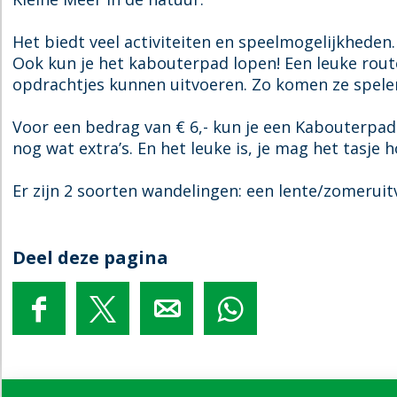
k
s
g
g
a
B
p
s
s
r
Het biedt veel activiteiten en speelmogelijkheden.
e
a
p
p
k
Ook kun je het kabouterpad lopen! Een leuke rout
l
r
a
a
K
opdrachtjes kunnen uitvoeren. Zo komen ze spele
e
k
r
r
l
v
K
k
k
e
Voor een bedrag van € 6,- kun je een Kabouterpad
i
l
K
K
i
nog wat extra’s. En het leuke is, je mag het tasje
n
e
l
l
n
g
i
e
e
e
Er zijn 2 soorten wandelingen: een lente/zomeruit
s
n
i
i
M
p
e
n
n
e
a
M
e
e
e
Deel deze pagina
r
e
M
M
r
k
e
e
e
/
K
r
e
e
K
D
D
D
D
l
/
r
r
a
e
e
e
e
e
K
/
/
b
e
e
e
e
i
a
K
K
o
l
l
l
l
n