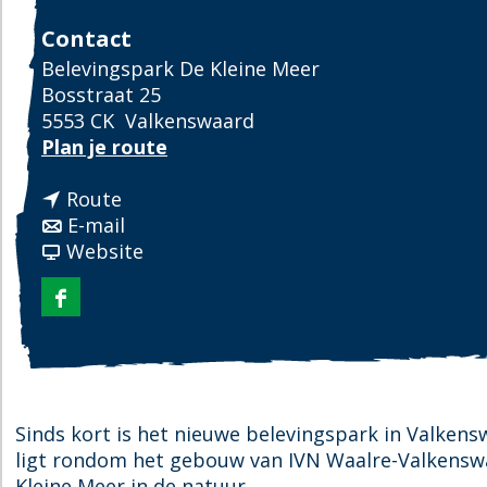
Contact
Belevingspark De Kleine Meer
Bosstraat 25
5553 CK
Valkenswaard
n
Plan je route
a
n
a
Route
a
n
r
E-mail
a
a
v
B
Website
r
a
a
e
B
r
n
l
F
e
B
B
e
a
l
e
e
v
c
e
l
l
i
e
v
e
e
n
b
i
v
v
g
Sinds kort is het nieuwe belevingspark in Valken
o
n
i
i
s
ligt rondom het gebouw van IVN Waalre-Valkensw
o
g
n
n
p
Kleine Meer in de natuur.