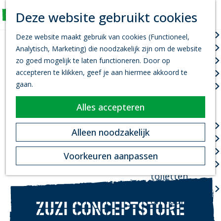
K
Z
Deze website gebruikt cookies
Actief
a
o
M
G
a
e
Wandelen
e
Deze website maakt gebruik van cookies (Functioneel,
a
r
k
n
Fietsen
Analytisch, Marketing) die noodzakelijk zijn om de website
n
t
e
u
Leef je uit
zo goed mogelijk te laten functioneren. Door op
a
n
accepteren te klikken, geef je aan hiermee akkoord te
Kanovaren
a
gaan.
Zwemmen
r
d
Alles accepteren
Plan je bezoek
e
h
Infopoint
Alleen noodzakelijk
o
Bereikbaarheid
m
Overnachten
Voorkeuren aanpassen
e
Openbare
p
toiletten
a
Valkenswaard
g
on Tour
ZUZI CONCEPTSTORE
e