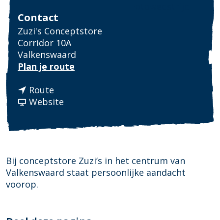
Fotowedstrijd
Contact
Zuzi's Conceptstore
Corridor 10A
Valkenswaard
n
Plan je route
a
n
a
Route
a
v
r
Website
a
a
Z
r
n
u
Z
Z
z
u
u
i
z
z
c
Bij conceptstore Zuzi’s in het centrum van
i
i
o
Valkenswaard staat persoonlijke aandacht
c
c
n
voorop.
o
o
c
n
n
e
c
c
p