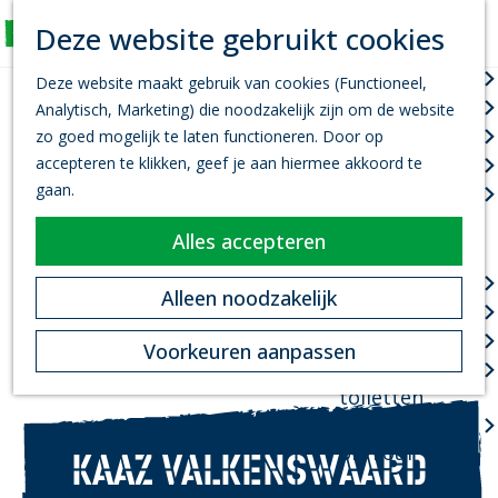
K
Z
Deze website gebruikt cookies
Actief
a
o
M
G
a
e
Wandelen
e
Deze website maakt gebruik van cookies (Functioneel,
a
r
k
n
Fietsen
Analytisch, Marketing) die noodzakelijk zijn om de website
n
t
e
u
Leef je uit
zo goed mogelijk te laten functioneren. Door op
a
n
accepteren te klikken, geef je aan hiermee akkoord te
Kanovaren
a
gaan.
Zwemmen
r
d
Alles accepteren
Plan je bezoek
e
h
Infopoint
Alleen noodzakelijk
o
Bereikbaarheid
m
Overnachten
Voorkeuren aanpassen
e
Openbare
p
toiletten
a
Valkenswaard
g
on Tour
KAAZ VALKENSWAARD
e