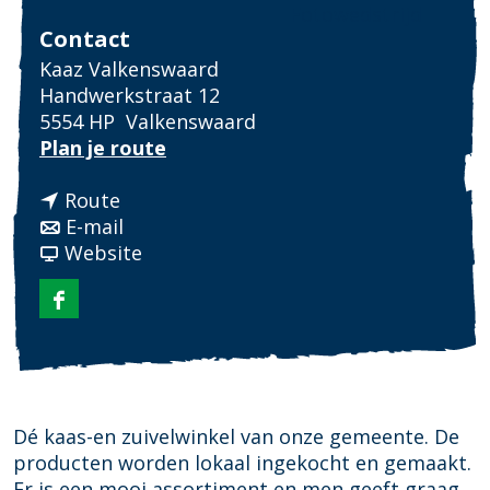
Fotowedstrijd
Contact
Kaaz Valkenswaard
Handwerkstraat 12
5554 HP
Valkenswaard
n
Plan je route
a
n
a
Route
a
n
r
E-mail
a
a
v
K
Website
r
a
a
a
K
r
n
a
F
a
K
K
z
a
a
a
a
V
c
z
a
a
a
e
V
z
z
l
b
a
V
V
k
Dé kaas-en zuivelwinkel van onze gemeente. De
o
l
a
a
e
producten worden lokaal ingekocht en gemaakt.
o
k
l
l
n
Er is een mooi assortiment en men geeft graag