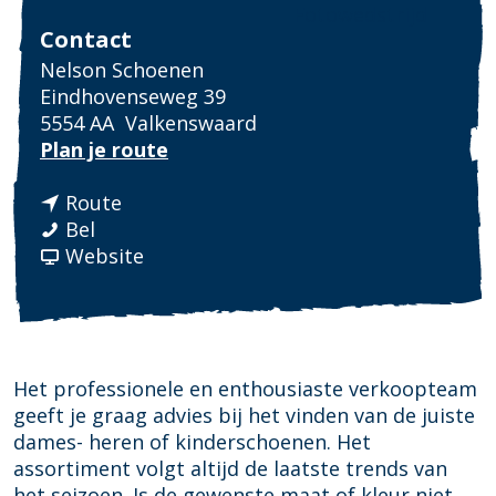
Fotowedstrijd
Contact
Nelson Schoenen
Eindhovenseweg 39
5554 AA
Valkenswaard
n
Plan je route
a
n
a
Route
N
a
r
Bel
e
a
v
N
Website
l
r
a
e
s
N
n
l
o
e
N
s
n
l
e
o
S
s
l
n
Het professionele en enthousiaste verkoopteam
c
o
s
S
geeft je graag advies bij het vinden van de juiste
h
n
o
c
dames- heren of kinderschoenen. Het
o
S
n
h
assortiment volgt altijd de laatste trends van
e
c
S
o
het seizoen. Is de gewenste maat of kleur niet