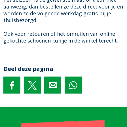
n
h
c
e
aanwezig, dan bestellen ze deze direct voor je en
e
o
h
n
worden ze de volgende werkdag gratis bij je
n
e
o
e
thuisbezorgd.
n
e
n
e
n
Ook voor retouren of het omruilen van online
n
e
gekochte schoenen kun je in de winkel terecht.
n
Deel deze pagina
D
D
D
D
e
e
e
e
e
e
e
e
l
l
l
l
d
d
d
d
e
e
e
e