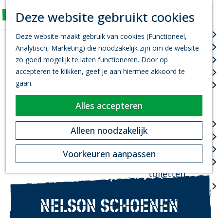
K
Z
Deze website gebruikt cookies
Actief
a
o
M
G
a
e
Wandelen
e
Deze website maakt gebruik van cookies (Functioneel,
a
r
k
n
Fietsen
Analytisch, Marketing) die noodzakelijk zijn om de website
n
t
e
u
Leef je uit
zo goed mogelijk te laten functioneren. Door op
a
n
accepteren te klikken, geef je aan hiermee akkoord te
Kanovaren
a
gaan.
Zwemmen
r
d
Alles accepteren
Plan je bezoek
e
h
Infopoint
Alleen noodzakelijk
o
Bereikbaarheid
m
Overnachten
Voorkeuren aanpassen
e
Openbare
p
toiletten
a
Valkenswaard
g
on Tour
NELSON SCHOENEN
e