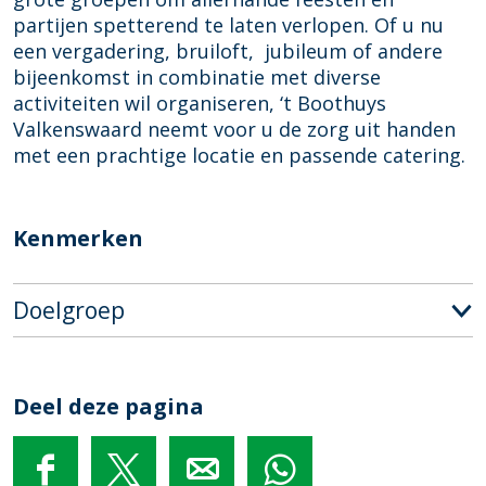
s
y
u
partijen spetterend te laten verlopen. Of u nu
s
y
een vergadering, bruiloft, jubileum of andere
s
bijeenkomst in combinatie met diverse
activiteiten wil organiseren, ‘t Boothuys
Valkenswaard neemt voor u de zorg uit handen
met een prachtige locatie en passende catering.
Kenmerken
Doelgroep
Deel deze pagina
D
D
D
D