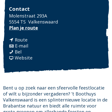
Contact
Molenstraat 293A
5554 TS
Valkenswaard
n
Plan je route
a
n
a
Route
a
n
r
E-mail
'
a
a
'
Bel
t
r
a
v
t
Website
B
'
r
a
B
o
t
'
n
o
o
B
t
'
o
t
o
B
t
t
h
o
o
B
h
Bent u op zoek naar een sfeervolle feestlocatie
u
t
o
o
u
of wilt u bijzonder vergaderen? ’t Boothuys
y
h
t
o
y
Valkenswaard is een splinternieuwe locatie in de
s
u
h
t
s
Brabantse natuur en biedt alle ruimte voor
y
u
h
grote groepen om allerhande feesten en