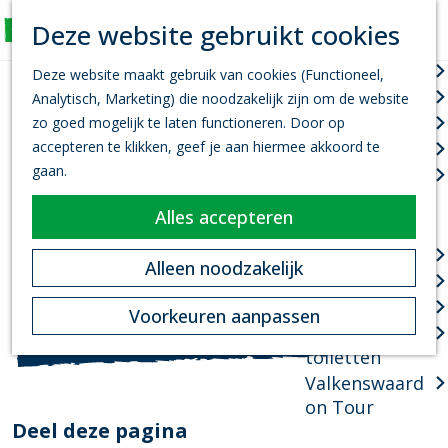
K
Z
Deze website gebruikt cookies
Actief
a
o
M
G
a
e
Wandelen
e
Deze website maakt gebruik van cookies (Functioneel,
a
r
k
n
Fietsen
Analytisch, Marketing) die noodzakelijk zijn om de website
n
CARILLONPLEIN (GRATIS)
t
e
u
Leef je uit
zo goed mogelijk te laten functioneren. Door op
a
n
accepteren te klikken, geef je aan hiermee akkoord te
Kanovaren
a
gaan.
Zwemmen
r
Contact
d
Carillonplein
Alles accepteren
Plan je bezoek
e
Valkenswaard
h
Infopoint
n
Plan je route
Alleen noodzakelijk
o
Bereikbaarheid
a
m
n
a
Route
Overnachten
Voorkeuren aanpassen
e
a
r
Openbare
p
a
C
toiletten
a
r
a
Valkenswaard
g
C
r
on Tour
e
a
i
Deel deze pagina