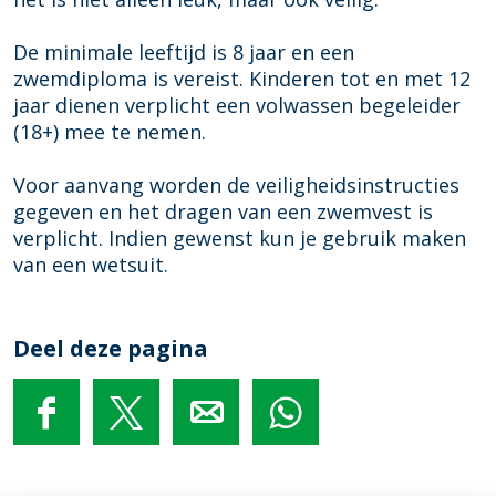
k
De minimale leeftijd is 8 jaar en een
zwemdiploma is vereist. Kinderen tot en met 12
jaar dienen verplicht een volwassen begeleider
(18+) mee te nemen.
Voor aanvang worden de veiligheidsinstructies
gegeven en het dragen van een zwemvest is
verplicht. Indien gewenst kun je gebruik maken
van een wetsuit.
Deel deze pagina
D
D
D
D
e
e
e
e
e
e
e
e