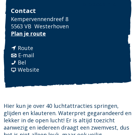
Fotowedstrijd
Contact
Kempervennendreef 8
5563 VB
Westerhoven
n
Plan je route
a
n
a
Route
a
n
r
E-mail
A
a
a
A
Bel
q
r
a
v
q
Website
u
A
r
a
u
a
q
A
n
a
p
u
q
A
p
a
a
u
q
a
r
p
a
u
r
Hier kun je over 40 luchtattracties springen,
k
a
p
a
k
glijden en klauteren. Waterpret gegarandeerd en
r
a
p
lekker in de open lucht! Er is altijd toezicht
k
r
a
aanwezig en iedereen draagt een zwemvest, dus
k
r
het is niet alleen leuk, maar ook veilig.