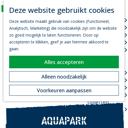
K
Z
Deze website gebruikt cookies
Actief
a
o
M
G
a
e
Wandelen
e
Deze website maakt gebruik van cookies (Functioneel,
a
r
k
n
Fietsen
Analytisch, Marketing) die noodzakelijk zijn om de website
n
t
e
u
Leef je uit
zo goed mogelijk te laten functioneren. Door op
a
n
accepteren te klikken, geef je aan hiermee akkoord te
Kanovaren
a
gaan.
Zwemmen
r
d
Alles accepteren
Plan je bezoek
e
h
Infopoint
Alleen noodzakelijk
o
Bereikbaarheid
m
Overnachten
Voorkeuren aanpassen
e
Openbare
p
toiletten
a
Valkenswaard
g
on Tour
AQUAPARK
e