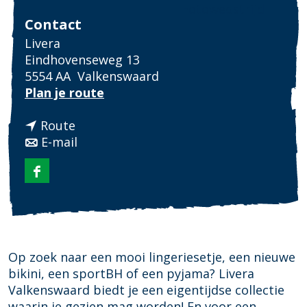
Fotowedstrijd
Contact
Livera
Eindhovenseweg 13
5554 AA
Valkenswaard
n
Plan je route
a
n
a
Route
a
n
r
E-mail
a
a
L
r
a
i
F
L
r
v
a
i
L
e
c
v
i
r
e
e
v
a
b
r
e
Op zoek naar een mooi lingeriesetje, een nieuwe
o
a
r
bikini, een sportBH of een pyjama? Livera
o
a
Valkenswaard biedt je een eigentijdse collectie
k
waarin je gezien mag worden! En voor een