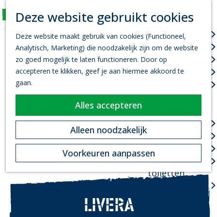
K
Z
Deze website gebruikt cookies
Actief
a
o
M
G
a
e
Wandelen
e
Deze website maakt gebruik van cookies (Functioneel,
a
r
k
n
Fietsen
Analytisch, Marketing) die noodzakelijk zijn om de website
n
t
e
u
Leef je uit
zo goed mogelijk te laten functioneren. Door op
a
n
accepteren te klikken, geef je aan hiermee akkoord te
Kanovaren
a
gaan.
Zwemmen
r
d
Alles accepteren
Plan je bezoek
e
h
Infopoint
Alleen noodzakelijk
o
Bereikbaarheid
m
Overnachten
Voorkeuren aanpassen
e
Openbare
p
toiletten
a
Valkenswaard
g
on Tour
LIVERA
e