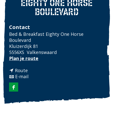
EIGHTY ONE HORSE
BOULEVARD
Contact
Bed & Breakfast Eighty One Horse
Boulevard
Kluizerdijk 81
5556XS
Valkenswaard
n
Plan je route
a
n
a
Route
a
n
r
E-mail
a
a
B
r
a
e
F
B
r
d
a
e
B
&
c
d
e
B
e
&
d
r