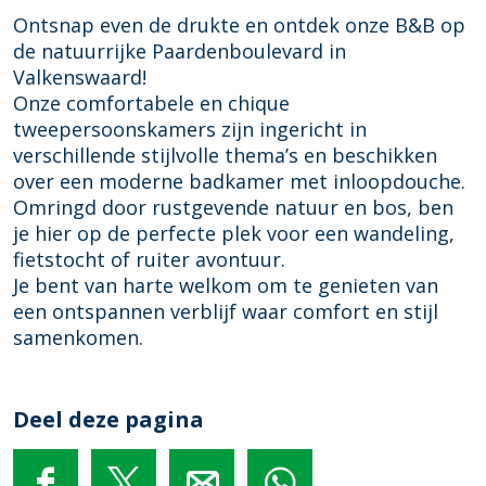
b
B
&
e
Ontsnap even de drukte en ontdek onze B&B op
o
r
B
a
de natuurrijke Paardenboulevard in
o
e
r
k
Valkenswaard!
k
a
e
f
Onze comfortabele en chique
B
k
a
a
tweepersoonskamers zijn ingericht in
e
f
k
s
verschillende stijlvolle thema’s en beschikken
d
a
f
t
over een moderne badkamer met inloopdouche.
&
s
a
E
Omringd door rustgevende natuur en bos, ben
B
t
s
i
je hier op de perfecte plek voor een wandeling,
r
E
t
g
fietstocht of ruiter avontuur.
e
i
E
h
Je bent van harte welkom om te genieten van
a
g
i
t
een ontspannen verblijf waar comfort en stijl
k
h
g
y
samenkomen.
f
t
h
O
a
y
t
n
s
O
y
e
Deel deze pagina
t
n
O
H
E
e
n
o
i