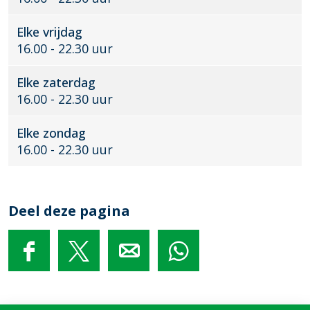
d
e
Elke vrijdag
n
16.00 - 22.30 uur
s
w
Elke zaterdag
a
16.00 - 22.30 uur
a
r
d
Elke zondag
16.00 - 22.30 uur
Deel deze pagina
D
D
D
D
e
e
e
e
e
e
e
e
l
l
l
l