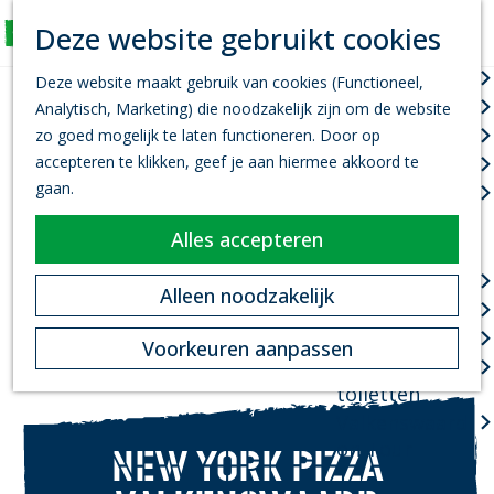
K
Z
Deze website gebruikt cookies
Actief
a
o
M
G
a
e
Wandelen
e
Deze website maakt gebruik van cookies (Functioneel,
a
r
k
n
Fietsen
Analytisch, Marketing) die noodzakelijk zijn om de website
n
t
e
u
Leef je uit
zo goed mogelijk te laten functioneren. Door op
a
n
accepteren te klikken, geef je aan hiermee akkoord te
Kanovaren
a
gaan.
Zwemmen
r
d
Alles accepteren
Plan je bezoek
e
h
Infopoint
Alleen noodzakelijk
o
Bereikbaarheid
m
Overnachten
Voorkeuren aanpassen
e
Openbare
p
toiletten
a
Valkenswaard
g
on Tour
NEW YORK PIZZA
e