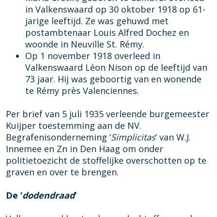
e
e
in Valkenswaard op 30 oktober 1918 op 61-
l
l
jarige leeftijd. Ze was gehuwd met
postambtenaar Louis Alfred Dochez en
woonde in Neuville St. Rémy.
Op 1 november 1918 overleed in
Valkenswaard Léon Nison op de leeftijd van
73 jaar. Hij was geboortig van en wonende
te Rémy près Valenciennes.
Per brief van 5 juli 1935 verleende burgemeester
Kuijper toestemming aan de NV.
Begrafenisonderneming ‘
Simplicitas
‘ van W.J.
Innemee en Zn in Den Haag om onder
politietoezicht de stoffelijke overschotten op te
graven en over te brengen.
De ‘
dodendraad
‘