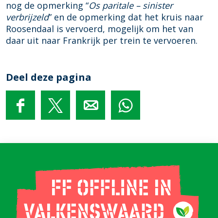
nog de opmerking “
Os paritale – sinister
verbrijzeld
” en de opmerking dat het kruis naar
Roosendaal is vervoerd, mogelijk om het van
daar uit naar Frankrijk per trein te vervoeren.
Deel deze pagina
D
D
D
D
e
e
e
e
e
e
e
e
l
l
l
l
d
d
d
d
e
e
e
e
z
z
z
z
e
e
e
e
p
p
p
p
a
a
a
a