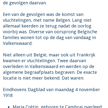
s
s
r
de gevolgen daarvan.
g
g
a
r
r
v
Een van de gevolgen was de komst van
a
a
e
vluchtelingen, met name Belgen. Lang niet
v
v
n
allemaal keerden ze terug nadat de oorlog
e
e
o
voorbij was. Diverse van oorsprong Belgische
n
n
p
families wonen tot op de dag van vandaag in
o
o
d
Valkenswaard.
p
p
e
d
d
n
Niet alleen uit België, maar ook uit Frankrijk
e
e
R
kwamen er vluchtelingen. Twee daarvan
n
n
o
overleden in Valkenswaard en werden op de
R
R
s
algemene begraafplaats begraven. De exacte
o
o
h
locatie is niet meer bekend. Dat waren:
s
s
e
h
h
u
Eindhovens Dagblad van maandag 4 november
e
e
v
1918
u
u
e
v
v
l
Maria Crétin, geboren te Cambrai overleed