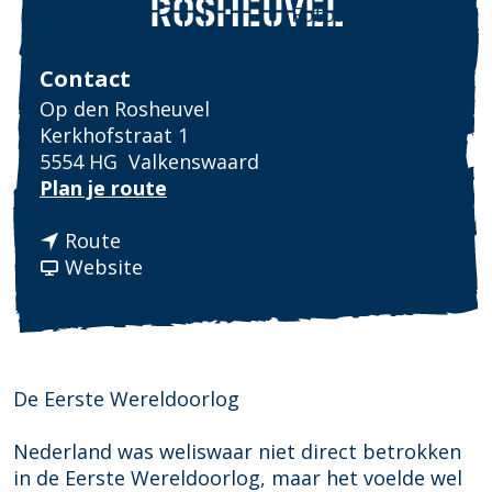
ROSHEUVEL
Fotowedstrijd
Contact
Op den Rosheuvel
Kerkhofstraat 1
5554 HG
Valkenswaard
n
Plan je route
a
n
a
Route
a
v
r
Website
a
a
O
r
n
o
O
O
r
o
o
l
r
r
o
De Eerste Wereldoorlog
l
l
g
o
o
s
Nederland was weliswaar niet direct betrokken
g
g
g
in de Eerste Wereldoorlog, maar het voelde wel