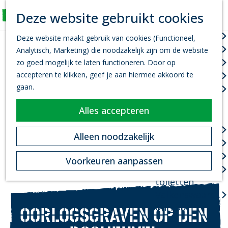
K
Z
Deze website gebruikt cookies
Actief
a
o
M
G
a
e
Wandelen
e
Deze website maakt gebruik van cookies (Functioneel,
a
r
k
n
Fietsen
Analytisch, Marketing) die noodzakelijk zijn om de website
n
t
e
u
Leef je uit
zo goed mogelijk te laten functioneren. Door op
a
n
accepteren te klikken, geef je aan hiermee akkoord te
Kanovaren
a
gaan.
Zwemmen
r
d
Alles accepteren
Plan je bezoek
e
h
Infopoint
Alleen noodzakelijk
o
Bereikbaarheid
m
Overnachten
Voorkeuren aanpassen
e
Openbare
p
toiletten
a
Valkenswaard
g
on Tour
OORLOGSGRAVEN OP DEN
e