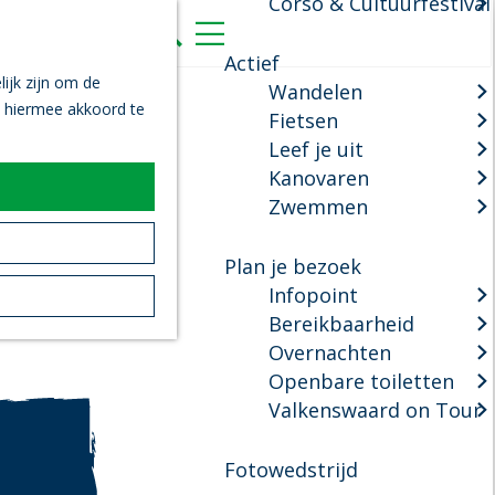
Corso & Cultuurfestival
K
Z
a
o
M
Actief
a
e
e
ijk zijn om de
Wandelen
r
k
n
n hiermee akkoord te
Fietsen
t
e
u
Leef je uit
n
Kanovaren
Zwemmen
Plan je bezoek
Infopoint
Bereikbaarheid
Overnachten
Openbare toiletten
Valkenswaard on Tour
Fotowedstrijd