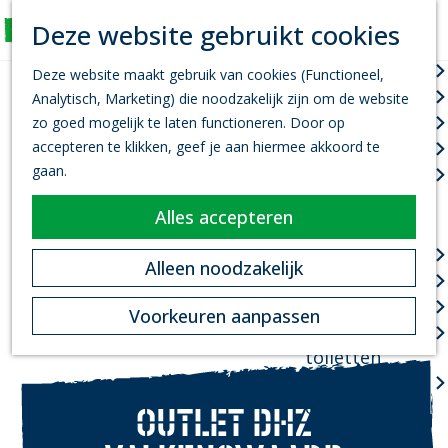
K
Z
Deze website gebruikt cookies
Actief
a
o
M
G
a
e
Wandelen
e
Deze website maakt gebruik van cookies (Functioneel,
a
r
k
n
Fietsen
Analytisch, Marketing) die noodzakelijk zijn om de website
n
t
e
u
Leef je uit
zo goed mogelijk te laten functioneren. Door op
a
n
accepteren te klikken, geef je aan hiermee akkoord te
Kanovaren
a
gaan.
Zwemmen
r
d
Alles accepteren
Plan je bezoek
e
h
Infopoint
Alleen noodzakelijk
o
Bereikbaarheid
m
Overnachten
Voorkeuren aanpassen
e
Openbare
p
toiletten
a
Valkenswaard
g
on Tour
OUTLET DHZ
e