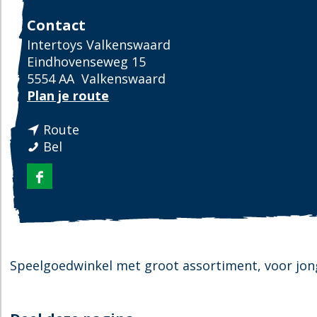
Contact
Intertoys Valkenswaard
Eindhovenseweg 15
5554 AA
Valkenswaard
n
Plan je route
a
n
a
Route
I
a
r
Bel
n
a
I
t
r
n
F
e
I
t
a
r
n
e
c
t
t
r
e
o
e
t
b
y
r
o
Speelgoedwinkel met groot assortiment, voor jon
o
s
t
y
o
o
s
k
y