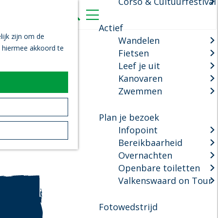
Corso & Cultuurfestival
K
Z
a
o
M
Actief
a
e
e
ijk zijn om de
Wandelen
r
k
n
n hiermee akkoord te
Fietsen
t
e
u
Leef je uit
n
Kanovaren
Zwemmen
Plan je bezoek
Infopoint
Bereikbaarheid
Overnachten
Openbare toiletten
Valkenswaard on Tour
Fotowedstrijd