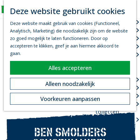
K
Z
Deze website gebruikt cookies
Actief
a
o
M
G
a
e
Wandelen
e
Deze website maakt gebruik van cookies (Functioneel,
a
r
k
n
Fietsen
Analytisch, Marketing) die noodzakelijk zijn om de website
n
t
e
u
Leef je uit
zo goed mogelijk te laten functioneren. Door op
a
n
accepteren te klikken, geef je aan hiermee akkoord te
Kanovaren
a
gaan.
Zwemmen
r
d
Alles accepteren
Plan je bezoek
e
h
Infopoint
Alleen noodzakelijk
o
Bereikbaarheid
m
Overnachten
Voorkeuren aanpassen
e
Openbare
p
toiletten
a
Valkenswaard
g
on Tour
BEN SMOLDERS
e