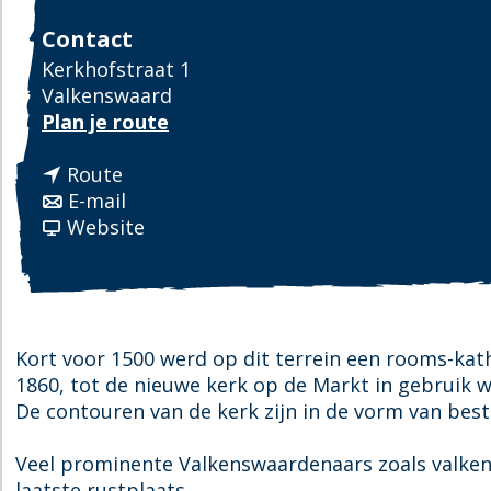
Contact
Kerkhofstraat 1
Valkenswaard
n
Plan je route
a
n
a
Route
a
n
r
E-mail
a
a
v
O
Website
r
a
a
p
O
r
n
d
p
O
O
e
d
p
p
n
e
d
d
R
Kort voor 1500 werd op dit terrein een rooms-kat
n
e
e
o
1860, tot de nieuwe kerk op de Markt in gebruik
R
n
n
s
De contouren van de kerk zijn in de vorm van bes
o
R
R
h
s
o
o
e
Veel prominente Valkenswaardenaars zoals valkeni
h
s
s
u
laatste rustplaats.