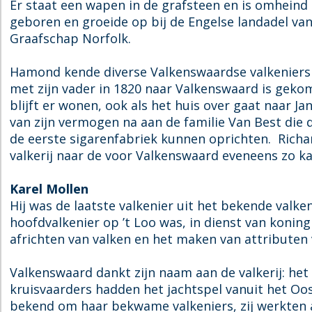
Er staat een wapen in de grafsteen en is omhein
geboren en groeide op bij de Engelse landadel va
Graafschap Norfolk.
Hamond kende diverse Valkenswaardse valkeniers en
met zijn vader in 1820 naar Valkenswaard is gekom
blijft er wonen, ook als het huis over gaat naar Ja
van zijn vermogen na aan de familie Van Best di
de eerste sigarenfabriek kunnen oprichten. Rich
valkerij naar de voor Valkenswaard eveneens zo ka
Karel Mollen
Hij was de laatste valkenier uit het bekende valke
hoofdvalkenier op ’t Loo was, in dienst van koning
africhten van valken en het maken van attributen v
Valkenswaard dankt zijn naam aan de valkerij: het 
kruisvaarders hadden het jachtspel vanuit het Oo
bekend om haar bekwame valkeniers, zij werkten al