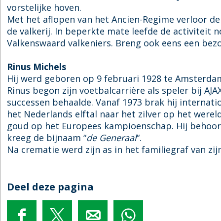
vorstelijke hoven.
Met het aflopen van het Ancien-Regime verloor d
de valkerij. In beperkte mate leefde de activiteit
Valkenswaard valkeniers. Breng ook eens een bez
Rinus Michels
Hij werd geboren op 9 februari 1928 te Amsterdam 
Rinus begon zijn voetbalcarrière als speler bij AJA
successen behaalde. Vanaf 1973 brak hij internatio
het Nederlands elftal naar het zilver op het wer
goud op het Europees kampioenschap. Hij behoor
kreeg de bijnaam “
de Generaal
“.
Na crematie werd zijn as in het familiegraf van z
Deel deze pagina
D
D
D
D