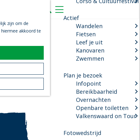
Corso & Cultuurfestival
K
Z
a
o
M
Actief
a
e
e
ijk zijn om de
Wandelen
r
k
n
n hiermee akkoord te
Fietsen
t
e
u
Leef je uit
n
Kanovaren
Zwemmen
Plan je bezoek
Infopoint
Bereikbaarheid
Overnachten
Openbare toiletten
Valkenswaard on Tour
Fotowedstrijd