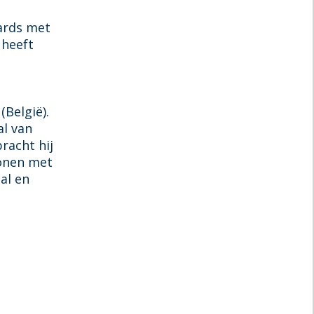
ards met
 heeft
België).
al van
racht hij
ronen met
al en