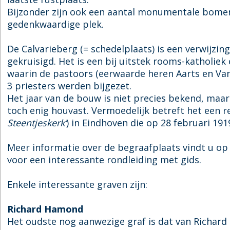
e
h
h
v
Bijzonder zijn ook een aantal monumentale bomen 
u
e
e
e
gedenkwaardige plek.
v
u
u
l
e
v
v
De Calvarieberg (= schedelplaats) is een verwijzin
l
e
e
gekruisigd. Het is een bij uitstek rooms-katholie
l
l
waarin de pastoors (eerwaarde heren Aarts en Van 
3 priesters werden bijgezet.
Het jaar van de bouw is niet precies bekend, maa
toch enig houvast. Vermoedelijk betreft het een r
Steentjeskerk’
) in Eindhoven die op 28 februari 19
Meer informatie over de begraafplaats vindt u o
voor een interessante rondleiding met gids.
Enkele interessante graven zijn:
Richard Hamond
Het oudste nog aanwezige graf is dat van Richard 