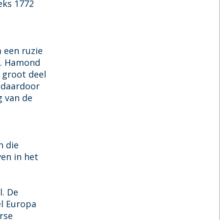
eks 1772
 een ruzie
ms. Hamond
n groot deel
 daardoor
g van de
n die
ven in het
l. De
el Europa
rse