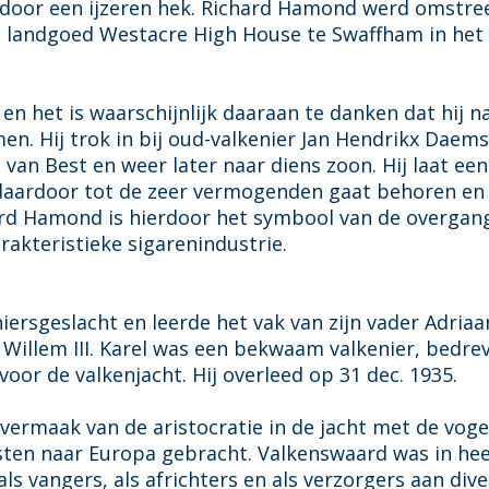
d door een ijzeren hek. Richard Hamond werd omstre
n landgoed Westacre High House te Swaffham in het
 het is waarschijnlijk daaraan te danken dat hij na
en. Hij trok in bij oud-valkenier Jan Hendrikx Dae
n van Best en weer later naar diens zoon. Hij laat ee
e daardoor tot de zeer vermogenden gaat behoren en
ard Hamond is hierdoor het symbool van de overgan
rakteristieke sigarenindustrie.
niersgeslacht en leerde het vak van zijn vader Adriaa
 Willem III. Karel was een bekwaam valkenier, bedre
oor de valkenjacht. Hij overleed op 31 dec. 1935.
vermaak van de aristocratie in de jacht met de voge
sten naar Europa gebracht. Valkenswaard was in he
s vangers, als africhters en als verzorgers aan dive