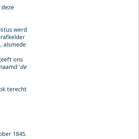
 deze
ristus werd
grafkelder
e, alsmede
geeft ons
enaamd ‘
de
ook terecht
ober 1845.