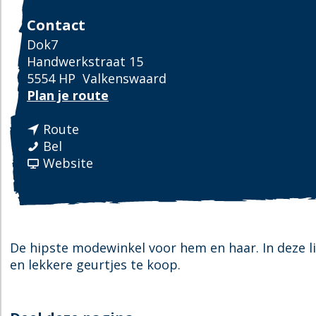
Contact
Dok7
Handwerkstraat 15
5554 HP
Valkenswaard
n
Plan je route
a
n
a
Route
D
a
r
Bel
O
a
v
D
Website
K
r
a
O
7
D
n
K
O
D
7
K
O
7
K
De hipste modewinkel voor hem en haar. In deze lif
7
en lekkere geurtjes te koop.