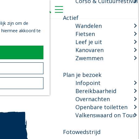
Corso & Cultuurfestival
K
Z
a
o
M
Actief
a
e
e
ijk zijn om de
Wandelen
r
k
n
n hiermee akkoord te
Fietsen
t
e
u
Leef je uit
n
Kanovaren
Zwemmen
Plan je bezoek
Infopoint
Bereikbaarheid
Overnachten
Openbare toiletten
Valkenswaard on Tour
Fotowedstrijd