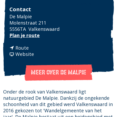
Fotowedstrijd
Contact
De Malpie
Molenstraat 211
5556TA
Valkenswaard
n
Plan je route
a
n
a
Route
a
v
r
Website
a
a
D
r
n
e
D
MEER OVER DE MALPIE
D
M
e
e
a
M
M
l
a
a
p
Onder de rook van Valkenswaard ligt
l
l
i
natuurgebied De Malpie. Dankzij de ongekende
p
p
e
schoonheid van dit gebied werd Valkenswaard in
i
i
2016 gekozen tot 'Wandelgemeente van het
e
e
jaar'. De Malpie bestaat uit een heidegebied met