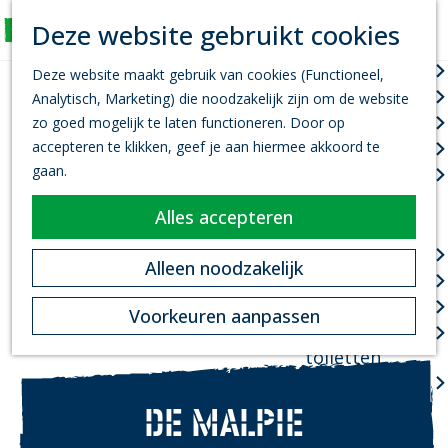
K
Z
Deze website gebruikt cookies
Actief
a
o
M
G
a
e
Wandelen
e
Deze website maakt gebruik van cookies (Functioneel,
a
r
k
n
Fietsen
Analytisch, Marketing) die noodzakelijk zijn om de website
n
t
e
u
Leef je uit
zo goed mogelijk te laten functioneren. Door op
a
n
accepteren te klikken, geef je aan hiermee akkoord te
Kanovaren
a
gaan.
Zwemmen
r
d
Alles accepteren
Plan je bezoek
e
h
Infopoint
Alleen noodzakelijk
o
Bereikbaarheid
m
Overnachten
Voorkeuren aanpassen
e
Openbare
p
toiletten
a
Valkenswaard
g
on Tour
DE MALPIE
e