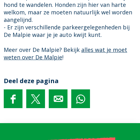
hond te wandelen. Honden zijn hier van harte
welkom, maar ze moeten natuurlijk wel worden
aangelijnd.
- Er zijn verschillende parkeergelegenheden bij
De Malpie waar je je auto kwijt kunt.
Meer over De Malpie? Bekijk
alles wat je moet
weten over De Malpie
!
Deel deze pagina
D
D
D
D
e
e
e
e
e
e
e
e
l
l
l
l
d
d
d
d
e
e
e
e