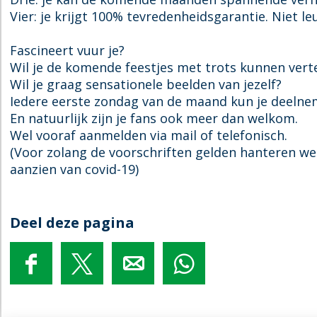
k
k
o
S
Vier: je krijgt 100% tevredenheidsgarantie. Niet leu
D
k
o
e
k
Fascineert vuur je?
R
Wil je de komende feestjes met trots kunnen verte
o
Wil je graag sensationele beelden van jezelf?
o
Iedere eerste zondag van de maand kun je deeln
i
En natuurlijk zijn je fans ook meer dan welkom.
e
Wel vooraf aanmelden via mail of telefonisch.
S
(Voor zolang de voorschriften gelden hanteren we
o
aanzien van covid-19)
k
Deel deze pagina
D
D
D
D
e
e
e
e
e
e
e
e