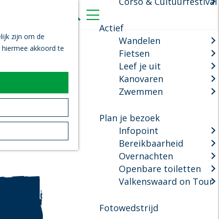
Corso & Cultuurfestival
K
Z
a
o
M
Actief
a
e
e
ijk zijn om de
Wandelen
r
k
n
n hiermee akkoord te
Fietsen
t
e
u
Leef je uit
n
Kanovaren
Zwemmen
Plan je bezoek
Infopoint
Bereikbaarheid
Overnachten
Openbare toiletten
Valkenswaard on Tour
Fotowedstrijd