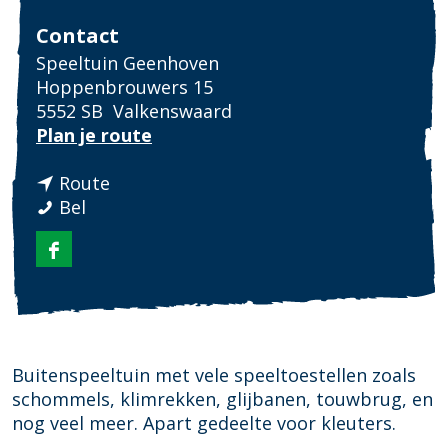
Contact
Speeltuin Geenhoven
Hoppenbrouwers 15
5552 SB
Valkenswaard
n
Plan je route
a
n
a
Route
S
a
r
Bel
p
a
S
e
r
p
F
e
S
e
a
l
p
e
c
t
e
l
e
u
e
t
b
i
l
u
Buitenspeeltuin met vele speeltoestellen zoals
o
n
t
i
schommels, klimrekken, glijbanen, touwbrug, en
o
G
u
n
nog veel meer. Apart gedeelte voor kleuters.
k
e
i
G