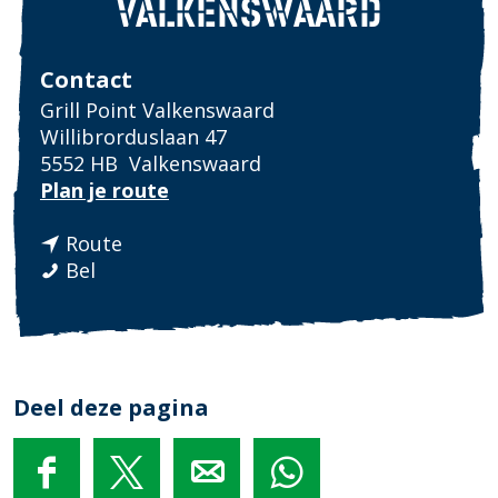
VALKENSWAARD
Contact
Grill Point Valkenswaard
Willibrorduslaan 47
5552 HB
Valkenswaard
n
Plan je route
a
n
a
Route
G
a
r
Bel
r
a
G
i
r
r
l
G
i
l
r
l
P
i
l
Deel deze pagina
o
l
P
i
l
o
n
P
i
D
D
D
D