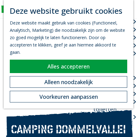
K
Z
Deze website gebruikt cookies
Actief
a
o
M
G
a
e
Wandelen
e
Deze website maakt gebruik van cookies (Functioneel,
a
r
k
n
Fietsen
Analytisch, Marketing) die noodzakelijk zijn om de website
n
t
e
u
Leef je uit
zo goed mogelijk te laten functioneren. Door op
a
n
accepteren te klikken, geef je aan hiermee akkoord te
Kanovaren
a
gaan.
Zwemmen
r
d
Alles accepteren
Plan je bezoek
e
h
Infopoint
Alleen noodzakelijk
o
Bereikbaarheid
m
Overnachten
Voorkeuren aanpassen
e
Openbare
p
toiletten
a
Valkenswaard
g
on Tour
CAMPING DOMMELVALLEI
e