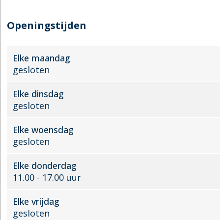
i
i
k
n
n
e
Openingstijden
k
k
l
e
e
Elke maandag
l
l
gesloten
Elke dinsdag
gesloten
Elke woensdag
gesloten
Elke donderdag
11.00 - 17.00 uur
Elke vrijdag
gesloten