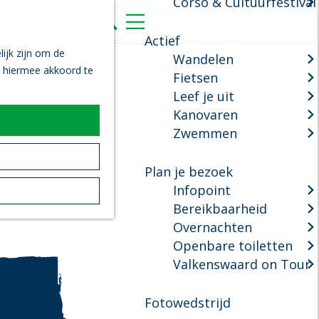
Corso & Cultuurfestival
K
Z
a
o
M
Actief
a
e
e
ijk zijn om de
Wandelen
r
k
n
n hiermee akkoord te
Fietsen
t
e
u
Leef je uit
n
Kanovaren
Zwemmen
Plan je bezoek
Infopoint
Bereikbaarheid
Overnachten
Openbare toiletten
Valkenswaard on Tour
Fotowedstrijd