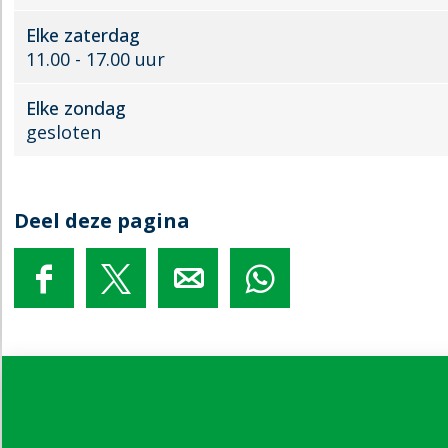
Elke zaterdag
11.00 - 17.00 uur
Elke zondag
gesloten
Deel deze pagina
D
D
D
D
e
e
e
e
e
e
e
e
l
l
l
l
d
d
d
d
e
e
e
e
z
z
z
z