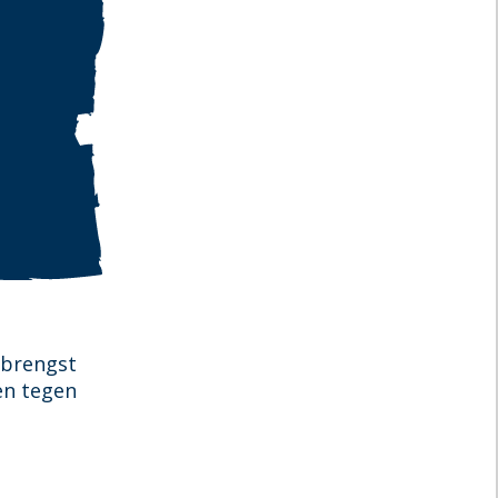
pbrengst
en tegen