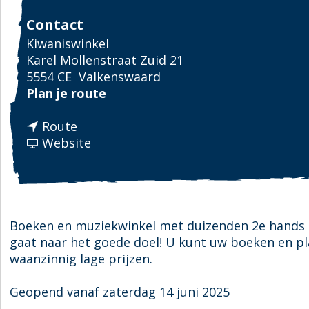
Contact
Kiwaniswinkel
Karel Mollenstraat Zuid 21
5554 CE
Valkenswaard
n
Plan je route
a
n
a
Route
a
v
r
Website
a
a
K
r
n
i
K
K
w
i
i
a
w
w
n
Boeken en muziekwinkel met duizenden 2e hands b
a
a
i
gaat naar het goede doel! U kunt uw boeken en p
n
n
s
waanzinnig lage prijzen.
i
i
w
s
s
i
Geopend vanaf zaterdag 14 juni 2025
w
w
n