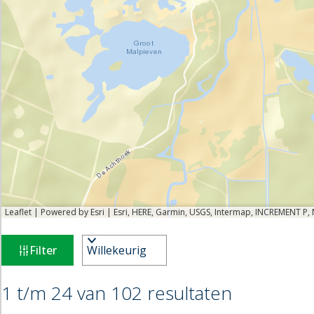
Leaflet
|
Powered by Esri | Esri, HERE, Garmin, USGS, Intermap, INCREMENT P,
W
S
Filter
o
a
r
t
1 t/m 24 van 102 resultaten
S
t
o
e