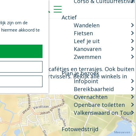
Corso & Cultuurfestival
K
Z
a
o
M
Actief
a
e
e
ijk zijn om de
Wandelen
r
k
n
n hiermee akkoord te
Fietsen
t
e
u
Leef je uit
n
Kanovaren
enswaard
Zwemmen
teit aan winkels, cafétjes en terrasjes. Ook buiten
Plan je bezoek
aalzaak voor sportvissers. Bekijk alle winkels in
Infopoint
Bereikbaarheid
Overnachten
Openbare toiletten
Valkenswaard on Tour
Fotowedstrijd