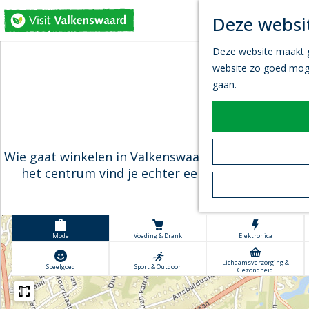
Deze websit
G
Deze website maakt ge
a
website zo goed mogel
n
gaan.
a
a
Winkele
r
d
Wie gaat winkelen in Valkenswaard, komt al snel te
e
het centrum vind je echter een aantal leuke en b
h
o
m
e
+
Mode
Voeding & Drank
Elektronica
p
−
a
Lichaamsverzorging &
Speelgoed
Sport & Outdoor
Gezondheid
g
e