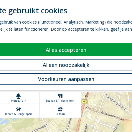
e gebruikt cookies
bruik van cookies (Functioneel, Analytisch, Marketing) die noodzakel
ijk te laten functioneren. Door op accepteren te klikken, geef je aa
WINKELS VALKENSWAARD
n in het bruisende centrum van Valk
Alles accepteren
Alleen noodzakelijk
recht in het bruisende centrum met een grote diversi
ijzondere winkels. Van een molenwinkel tot een speci
Voorkeuren aanpassen
Valkenswaard in één overzicht en laat je inspireren!
Huis & Tuin
Boeken & Tijdschriften
Dieren & Hengelsport
Cadeau