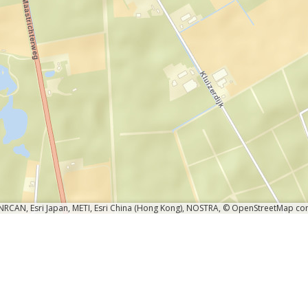
 NRCAN, Esri Japan, METI, Esri China (Hong Kong), NOSTRA, © OpenStreetMap co