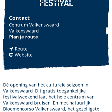
FESTIVAL
Contact
Centrum Valkenswaard
Valkenswaard
n
Plan je route
a
n
a
Route
a
v
r
Website
a
a
C
r
n
o
C
C
r
o
o
s
r
r
o
Dé opening van het culturele seizoen in
s
s
&
Valkenswaard. Dit gratis toegankelijke
o
o
C
festivalweekend laat het hele centrum van
&
&
u
Valkenswaard bruisen. En met natuurlijk
C
C
l
Bloemencorso Valkenswaard, het gezelligste