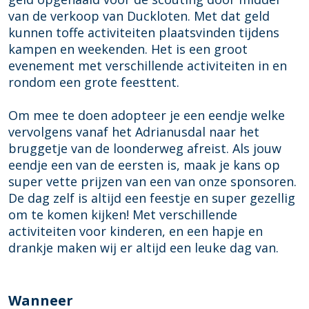
o
T
T
r
van de verkoop van Duckloten. Met dat geld
o
o
o
R
kunnen toffe activiteiten plaatsvinden tijdens
r
o
o
a
kampen en weekenden. Het is een groot
R
r
r
c
evenement met verschillende activiteiten in en
a
R
R
e
rondom een grote feesttent.
c
a
a
e
c
c
Om mee te doen adopteer je een eendje welke
e
e
vervolgens vanaf het Adrianusdal naar het
bruggetje van de loonderweg afreist. Als jouw
eendje een van de eersten is, maak je kans op
super vette prijzen van een van onze sponsoren.
De dag zelf is altijd een feestje en super gezellig
om te komen kijken! Met verschillende
activiteiten voor kinderen, en een hapje en
drankje maken wij er altijd een leuke dag van.
Wanneer