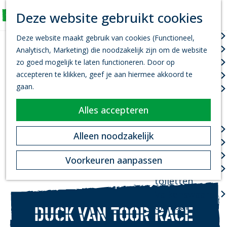
K
Z
Deze website gebruikt cookies
Actief
a
o
M
G
a
e
Wandelen
e
Deze website maakt gebruik van cookies (Functioneel,
a
r
k
n
Fietsen
Analytisch, Marketing) die noodzakelijk zijn om de website
n
t
e
u
Leef je uit
zo goed mogelijk te laten functioneren. Door op
a
n
accepteren te klikken, geef je aan hiermee akkoord te
Kanovaren
a
gaan.
Zwemmen
r
d
Alles accepteren
Plan je bezoek
e
h
Infopoint
Alleen noodzakelijk
o
Bereikbaarheid
m
Overnachten
Voorkeuren aanpassen
e
Openbare
p
toiletten
a
Valkenswaard
g
on Tour
DUCK VAN TOOR RACE
e