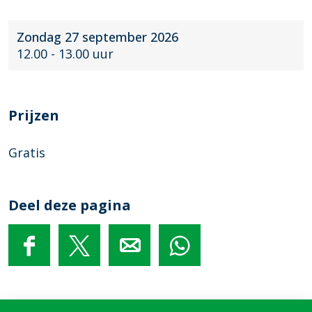
Zondag 27 september 2026
12.00 - 13.00 uur
Prijzen
Gratis
Deel deze pagina
D
D
D
D
e
e
e
e
e
e
e
e
l
l
l
l