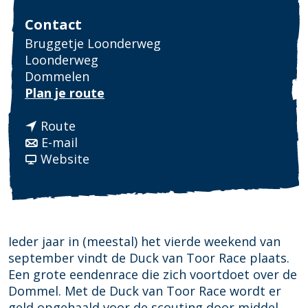
Fotowedstrijd
Contact
Bruggetje Loonderweg
Loonderweg
Dommelen
n
Plan je route
a
n
a
Route
a
n
r
E-mail
a
a
v
D
Website
r
a
a
u
D
r
n
c
u
D
D
k
c
u
u
v
k
c
c
a
Ieder jaar in (meestal) het vierde weekend van
v
k
k
n
september vindt de Duck van Toor Race plaats.
a
v
v
T
Een grote eendenrace die zich voortdoet over de
n
a
a
o
Dommel. Met de Duck van Toor Race wordt er
T
n
n
o
geld opgehaald voor de scouting door middel