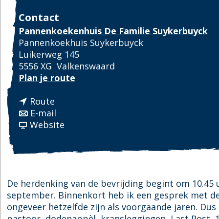
Contact
Pannenkoekenhuis De Familie Suykerbuyck
Pannenkoekhuis Suykerbuyck
Luikerweg 145
5556 XG
Valkenswaard
n
Plan je route
a
n
a
Route
a
n
r
E-mail
a
a
v
H
Website
r
a
a
e
H
r
n
r
e
H
H
d
r
e
e
e
d
r
r
n
De herdenking van de bevrijding begint om 10.45 
e
d
d
k
september. Binnenkort heb ik een gesprek met 
n
e
e
i
ongeveer hetzelfde zijn als voorgaande jaren. D
k
n
n
n
pastoor, dodenappèl, kransleggingen, Last Post, 1