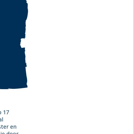
p 17
al
ster en
dje door