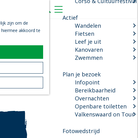
Corso & Cultuurfestival
K
Z
a
o
M
Actief
a
e
e
ijk zijn om de
Wandelen
r
k
n
n hiermee akkoord te
Fietsen
t
e
u
Leef je uit
n
Kanovaren
Zwemmen
Plan je bezoek
Infopoint
Bereikbaarheid
Overnachten
Openbare toiletten
Valkenswaard on Tour
Fotowedstrijd