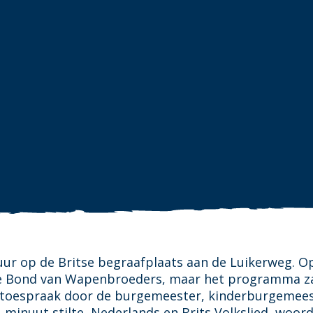
uur op de Britse begraafplaats aan de Luikerweg. O
de Bond van Wapenbroeders, maar het programma z
us toespraak door de burgemeester, kinderburgemee
 minuut stilte, Nederlands en Brits Volkslied, woor