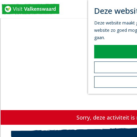
Deze websit
G
Deze website maakt ge
a
website zo goed mogel
n
gaan.
a
a
r
d
e
h
o
m
e
p
a
Sorry, deze activiteit i
g
e