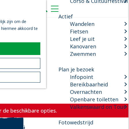
Corso & Cultuurfestival
K
Z
a
o
M
Actief
a
e
e
ijk zijn om de
Wandelen
r
k
n
n hiermee akkoord te
Fietsen
t
e
u
Leef je uit
n
Kanovaren
Zwemmen
Plan je bezoek
Infopoint
Bereikbaarheid
Overnachten
Openbare toiletten
Valkenswaard on Tour
 de beschikbare opties.
Fotowedstrijd