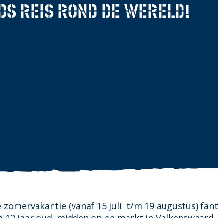
DS REIS ROND DE WERELD!
e zomervakantie (vanaf 15 juli t/m 19 augustus) fan
t/m 12 jaar oud, midden op de markt in Valkenswaard