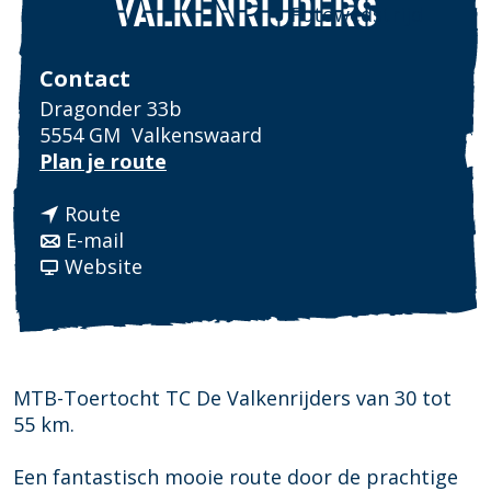
VALKENRIJDERS
Fotowedstrijd
Contact
Dragonder 33b
5554 GM
Valkenswaard
n
Plan je route
a
n
a
Route
a
n
r
E-mail
a
a
v
M
Website
r
a
a
T
M
r
n
B
T
M
M
T
B
T
T
o
T
B
B
e
MTB-Toertocht TC De Valkenrijders van 30 tot
o
T
T
r
55 km.
e
o
o
t
r
e
e
o
Een fantastisch mooie route door de prachtige