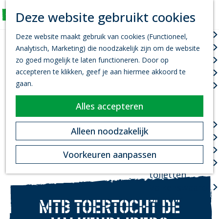
K
Z
Deze website gebruikt cookies
Actief
a
o
M
G
a
e
Wandelen
e
Deze website maakt gebruik van cookies (Functioneel,
a
r
k
n
Fietsen
Analytisch, Marketing) die noodzakelijk zijn om de website
n
t
e
u
Leef je uit
zo goed mogelijk te laten functioneren. Door op
a
n
accepteren te klikken, geef je aan hiermee akkoord te
Kanovaren
a
gaan.
Zwemmen
r
d
Alles accepteren
Plan je bezoek
e
h
Infopoint
Alleen noodzakelijk
o
Bereikbaarheid
m
Overnachten
Voorkeuren aanpassen
e
Openbare
p
toiletten
a
Valkenswaard
g
on Tour
MTB TOERTOCHT DE
e