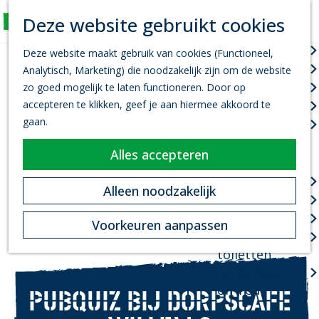
K
Z
Deze website gebruikt cookies
Actief
a
o
M
G
a
e
Wandelen
e
Deze website maakt gebruik van cookies (Functioneel,
a
r
k
n
Fietsen
Analytisch, Marketing) die noodzakelijk zijn om de website
n
t
e
u
Leef je uit
zo goed mogelijk te laten functioneren. Door op
a
n
accepteren te klikken, geef je aan hiermee akkoord te
Kanovaren
a
gaan.
Zwemmen
r
d
Alles accepteren
Plan je bezoek
e
h
Infopoint
Alleen noodzakelijk
o
Bereikbaarheid
m
Overnachten
Voorkeuren aanpassen
e
Openbare
p
toiletten
a
Valkenswaard
g
on Tour
PUBQUIZ BIJ DORPSCAFE
e