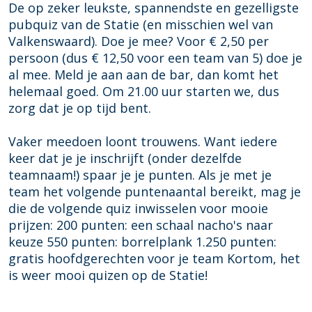
z
z
i
De op zeker leukste, spannendste en gezelligste
k
b
b
j
pubquiz van de Statie (en misschien wel van
P
i
i
D
Valkenswaard). Doe je mee? Voor € 2,50 per
u
j
j
o
persoon (dus € 12,50 voor een team van 5) doe je
b
D
D
r
al mee. Meld je aan aan de bar, dan komt het
Q
o
o
p
helemaal goed. Om 21.00 uur starten we, dus
u
r
r
s
zorg dat je op tijd bent.
i
p
p
c
z
s
s
a
Vaker meedoen loont trouwens. Want iedere
b
c
c
f
keer dat je je inschrijft (onder dezelfde
i
a
a
e
teamnaam!) spaar je je punten. Als je met je
j
f
f
W
team het volgende puntenaantal bereikt, mag je
D
e
e
i
die de volgende quiz inwisselen voor mooie
o
W
W
l
prijzen: 200 punten: een schaal nacho's naar
r
i
i
l
keuze 550 punten: borrelplank 1.250 punten:
p
l
l
e
gratis hoofdgerechten voor je team Kortom, het
s
l
l
m
is weer mooi quizen op de Statie!
c
e
e
2
a
m
m
f