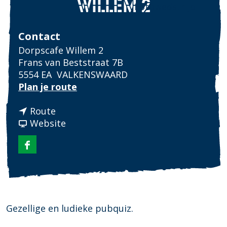
WILLEM 2
Fotowedstrijd
Contact
Dorpscafe Willem 2
Frans van Beststraat 7B
5554 EA
VALKENSWAARD
n
Plan je route
a
n
a
Route
a
v
r
Website
a
a
P
r
n
u
F
P
P
b
a
u
u
Q
c
b
b
u
e
Q
Q
i
b
u
u
z
Gezellige en ludieke pubquiz.
o
i
i
b
o