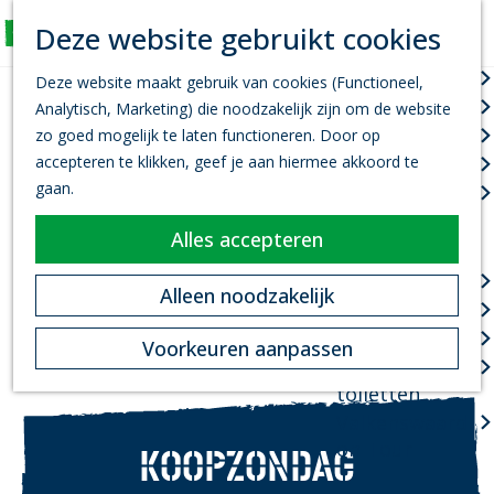
K
Z
Deze website gebruikt cookies
Actief
a
o
M
G
a
e
Wandelen
e
Deze website maakt gebruik van cookies (Functioneel,
a
r
k
n
Fietsen
Analytisch, Marketing) die noodzakelijk zijn om de website
n
t
e
u
Leef je uit
zo goed mogelijk te laten functioneren. Door op
a
n
accepteren te klikken, geef je aan hiermee akkoord te
Kanovaren
a
gaan.
Zwemmen
r
d
Alles accepteren
Plan je bezoek
e
h
Infopoint
Alleen noodzakelijk
o
Bereikbaarheid
m
Overnachten
Voorkeuren aanpassen
e
Openbare
p
toiletten
a
Valkenswaard
g
on Tour
KOOPZONDAG
e