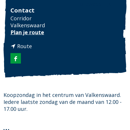
Fotowedstrijd
Contact
Corridor
Valkenswaard
n
Plan je route
a
n
a
Route
a
r
a
K
F
r
o
a
K
o
c
o
p
e
o
z
b
p
o
Koopzondag in het centrum van Valkenswaard.
o
z
n
Iedere laatste zondag van de maand van 12.00 -
o
o
d
17.00 uur.
k
n
a
K
d
g
o
a