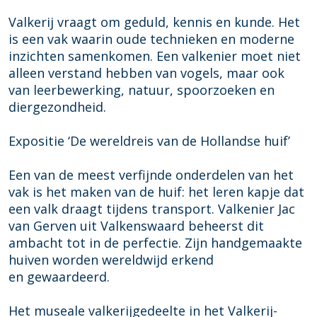
n
e
d
H
Valkerij vraagt om geduld, kennis en kunde. Het
e
o
is een vak waarin oude technieken en moderne
H
l
inzichten samenkomen. Een valkenier moet niet
o
l
alleen verstand hebben van vogels, maar ook
l
a
van leerbewerking, natuur, spoorzoeken en
l
n
diergezondheid.
a
d
n
s
Expositie ‘De wereldreis van de Hollandse huif’
d
e
s
H
Een van de meest verfijnde onderdelen van het
e
u
vak is het maken van de huif: het leren kapje dat
H
i
een valk draagt tijdens transport. Valkenier Jac
u
f
van Gerven uit Valkenswaard beheerst dit
i
ambacht tot in de perfectie. Zijn handgemaakte
f
huiven worden wereldwijd erkend
en gewaardeerd.
Het museale valkerijgedeelte in het Valkerij-