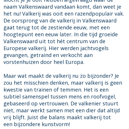
i
i
naam Valkenswaard vandaan komt, dan weet je
t
e
het nu! Valkerij was ooit een razendpopulair vak.
i
D
De oorsprong van de valkerij in Valkenswaard
e
e
gaat terug tot de zestiende eeuw, met een
D
w
hoogtepunt een eeuw later. In die tijd groeide
e
e
Valkenswaard uit tot hét centrum van de
w
r
Europese valkerij. Hier werden jachtvogels
e
e
gevangen, getraind en verkocht aan
r
l
vorstenhuizen door heel Europa.
e
d
l
r
Maar wat maakt de valkerij nu zo bijzonder? Je
d
e
zou het misschien denken, maar valkerij is geen
r
i
kwestie van trainen of temmen. Het is een
e
s
subtiel samenspel tussen mens en roofvogel,
i
v
gebaseerd op vertrouwen. De valkenier stuurt
s
a
niet, maar werkt samen met een dier dat altijd
v
n
vrij blijft. Juist die balans maakt valkerij tot
a
d
een bijzondere kunstvorm!