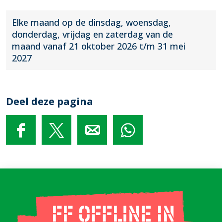
Elke maand op de dinsdag, woensdag,
donderdag, vrijdag en zaterdag van de
maand vanaf 21 oktober 2026 t/m 31 mei
2027
Deel deze pagina
D
D
D
D
e
e
e
e
e
e
e
e
l
l
l
l
d
d
d
d
e
e
e
e
z
z
z
z
e
e
e
e