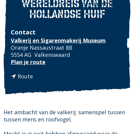
WERELDREIS VAN DE
Fotowedstrijd
HOLLANDSE HUIF
Contact
Valkerij en Sigarenmakerij Museum
Oranje Nassaustraat 8B
5554 AG
Valkenswaard
n
Plan je route
a
n
a
Route
a
r
a
E
r
x
E
p
x
o
Het ambacht van de valkerij: samenspel tussen
p
s
tussen mens en roofvogel.
o
i
s
t
Mocht je je ooit hebben afgevraagd waar de