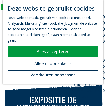
K
Z
Deze website gebruikt cookies
Actief
a
o
M
G
a
e
Wandelen
e
Deze website maakt gebruik van cookies (Functioneel,
a
r
k
n
Fietsen
Analytisch, Marketing) die noodzakelijk zijn om de website
n
t
e
u
Leef je uit
zo goed mogelijk te laten functioneren. Door op
a
n
accepteren te klikken, geef je aan hiermee akkoord te
Kanovaren
a
gaan.
Zwemmen
r
d
Alles accepteren
Plan je bezoek
e
h
Infopoint
Alleen noodzakelijk
o
Bereikbaarheid
m
Overnachten
Voorkeuren aanpassen
e
Openbare
p
toiletten
a
Valkenswaard
g
on Tour
EXPOSITIE DE
e